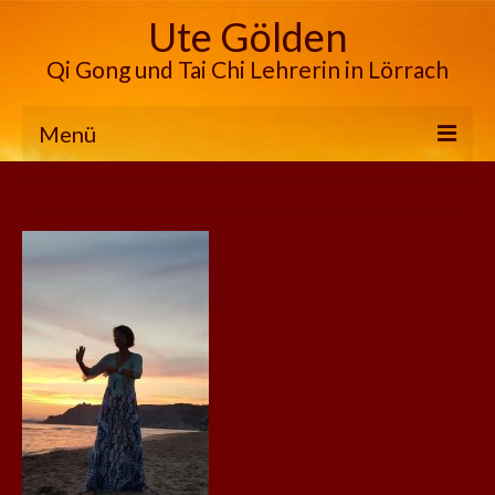
Ute Gölden
Qi Gong und Tai Chi Lehrerin in Lörrach
Menü
Qi Gong
Tai Chi
Angebot
Über mich
Kontakt
Partner